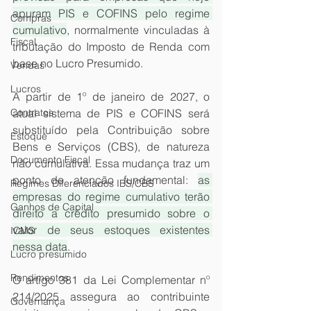
apuram PIS e COFINS pelo regime 
Compras
cumulativo
, normalmente vinculadas à 
Fiscal
tributação do Imposto de Renda com 
base no Lucro Presumido.
Vendas
Lucros
A partir de 1º de janeiro de 2027, o 
Contratos
atual sistema de PIS e COFINS será 
substituído pela Contribuição sobre 
Estoque
Bens e Serviços (CBS), de natureza 
Documento Fiscal
não cumulativa. Essa mudança traz um 
ponto de atenção fundamental: 
as 
Regimes Diferenciados IBS/CBS
empresas do regime cumulativo terão 
Ganhos de Capital
direito a crédito presumido sobre o 
valor de seus estoques existentes 
ICMS
nessa data
.
Lucro presumido
Rendimentos
O artigo 381 da Lei Complementar nº 
214/2025 assegura ao contribuinte 
Governança