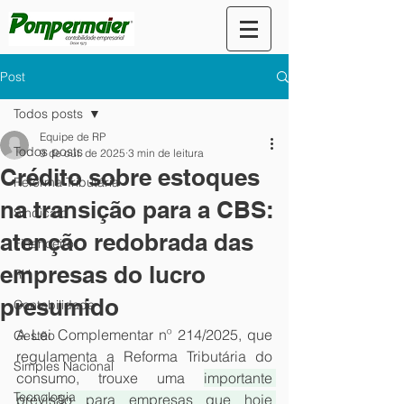
Post
Todos posts
Equipe de RP
Todos posts
9 de out. de 2025
3 min de leitura
Crédito sobre estoques
Reforma Tributária
na transição para a CBS:
Sindicato
atenção redobrada das
Financeiro
empresas do lucro
RH
presumido
Contabilidade
A Lei Complementar nº 214/2025, que 
Gestão
regulamenta a Reforma Tributária do 
Simples Nacional
consumo, trouxe uma 
importante 
Tecnologia
previsão para empresas que hoje 