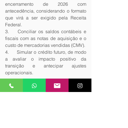
encerramento de 2026 com 
antecedência, considerando o formato 
que virá a ser exigido pela Receita 
Federal.
3.	Conciliar os saldos contábeis e 
fiscais com as notas de aquisição e o 
custo de mercadorias vendidas (CMV).
4.	Simular o crédito futuro, de modo 
a avaliar o impacto positivo da 
transição e antecipar ajustes 
operacionais.
Conclusão 
A transição para a CBS traz 
oportunidades, mas exige preparo 
técnico. O crédito sobre os estoques 
em 1º/1/2027 será um direito real e 
relevante para empresas do Lucro 