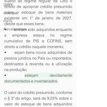
sujeito ao regime regular da CBS o 
DIRPF
direito de apropriar crédito presumido 
sobre o estoque de bens materiais 
Licenças
existente em 1º de janeiro de 2027, 
FGTS
desde que esses bens:
Parcelamentos
•	tenham sido adquiridos enquanto 
a empresa estava no regime 
cumulativo de PIS e COFINS, sem 
direito a crédito naquele momento;
•	sejam bens novos adquiridos de 
pessoa jurídica no País ou importados, 
destinados à revenda ou à utilização 
na produção;
•	
estejam devidamente 
documentados e inventariados
.
O valor do crédito presumido, conforme 
o § 3º do artigo, será de 9,25% sobre o 
valor do estoque de bens adquiridos 