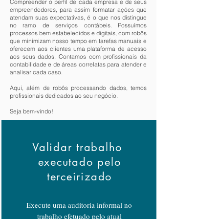
Compreender o perfil de cada empresa e de seus
empreendedores, para assim formatar ações que
atendam suas expectativas, é o que nos distingue
no ramo de serviços contábeis. Possuímos
processos bem estabelecidos e digitais, com robôs
que minimizam nosso tempo em tarefas manuais e
oferecem aos clientes uma plataforma de acesso
aos seus dados. Contamos com profissionais da
contabilidade e de áreas correlatas para atender e
analisar cada caso.
Aqui, além de robôs processando dados, temos
profissionais dedicados ao seu negócio.
Seja bem-vindo!
Validar trabalho
executado pelo
terceirizado
Execute uma auditoria informal no
trabalho efetuado pelo atual