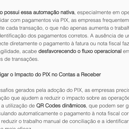
ão possui essa automação nativa
, especialmente em op
lidar com pagamentos via PIX, as empresas frequentem
te cada transação, o que não apenas aumenta o trabal
identificação dos pagamentos corretos. A ausência de u
cte diretamente o pagamento à fatura ou nota fiscal fa
agilidade, acabe 
desfavorecendo o fluxo operacional
 e
s de transações.
tigar o Impacto do PIX no Contas a Receber
esafios gerados pela adoção do PIX, as empresas preci
ação que ajudem a reduzir o impacto sobre as operações
a utilização de 
QR Codes dinâmicos
, que podem ser g
culando automaticamente o pagamento à nota fiscal co
 reduzir o trabalho manual de conciliação e a identificar
 mais eficaz. 