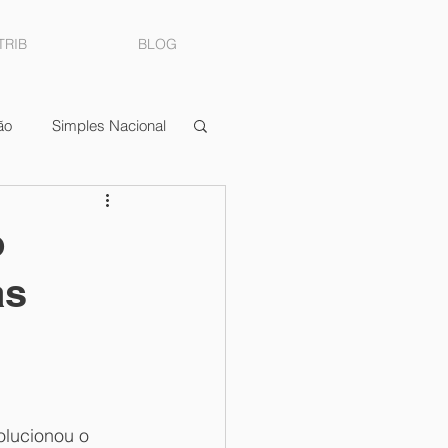
TRIB
BLOG
ão
Simples Nacional
ocumento Fiscal
o
as
dimentos
olucionou o 