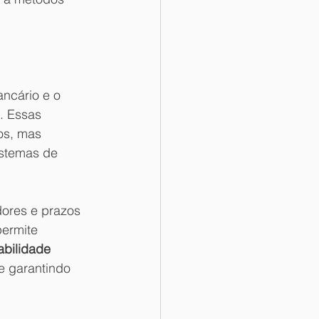
ncário e o 
. Essas 
os, mas 
stemas de 
dores e prazos 
permite 
abilidade 
e garantindo 