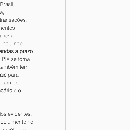
rasil, 
a, 
transações. 
mentos 
 nova 
incluindo 
endas a prazo
. 
 PIX se torna 
 também tem 
ais
 para 
diam de 
cário
 e o 
os evidentes, 
pecialmente no 
 a métodos 