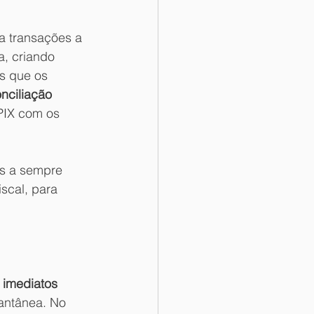
a transações a 
, criando 
s que os 
nciliação 
PIX com os 
os a sempre 
scal, para 
 imediatos
antânea. No 