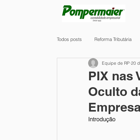
Todos posts
Reforma Tributária
Equipe de RP
20 d
Tecnologia
Compras
Fi
PIX nas 
Oculto d
Regimes Diferenciados IBS/CBS
Empres
Governança
DIRPF
Lic
Introdução