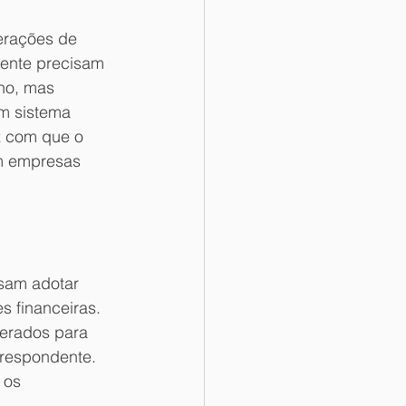
erações de 
ente precisam 
ho, mas 
m sistema 
z com que o 
m empresas 
sam adotar 
 financeiras. 
erados para 
rrespondente. 
 os 