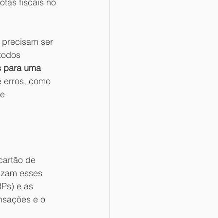
tas fiscais no 
 precisam ser 
todos 
 para uma 
 erros, como 
e 
cartão de 
lizam esses 
Ps) e as 
nsações e o 