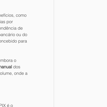
efícios, como 
ias por 
pendência de 
bancário ou do 
concebido para 
embora o 
manual
 dos 
olume, onde a 
IX é o 