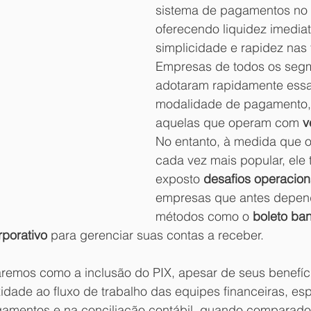
sistema de pagamentos no B
oferecendo liquidez imediat
simplicidade e rapidez nas 
Empresas de todos os seg
adotaram rapidamente essa
modalidade de pagamento, 
aquelas que operam com 
v
No entanto, à medida que o
cada vez mais popular, ele
exposto 
desafios operacion
empresas que antes depen
métodos como o 
boleto ban
rporativo
 para gerenciar suas contas a receber. 
aremos como a inclusão do PIX, apesar de seus benefíci
idade ao fluxo de trabalho das equipes financeiras, es
gamentos e na conciliação contábil, quando comparado