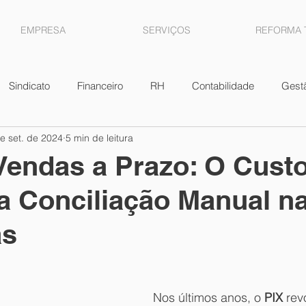
EMPRESA
SERVIÇOS
REFORMA 
Sindicato
Financeiro
RH
Contabilidade
Gest
e set. de 2024
5 min de leitura
scal
Vendas
Lucros
Contratos
Estoque
D
Vendas a Prazo: O Cust
a Conciliação Manual n
Ganhos de Capital
ICMS
Lucro presumido
Ren
as
enças
FGTS
Parcelamentos
Nos últimos anos, o 
PIX 
rev