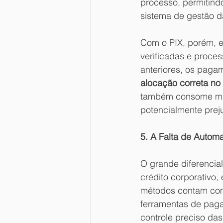
processo, permitind
sistema de gestão d
Com o PIX, porém, es
verificadas e proce
anteriores, os paga
alocação correta no
também consome mais
potencialmente preju
5. A Falta de Autom
O grande diferencial
crédito corporativo, 
métodos contam com 
ferramentas de paga
controle preciso das