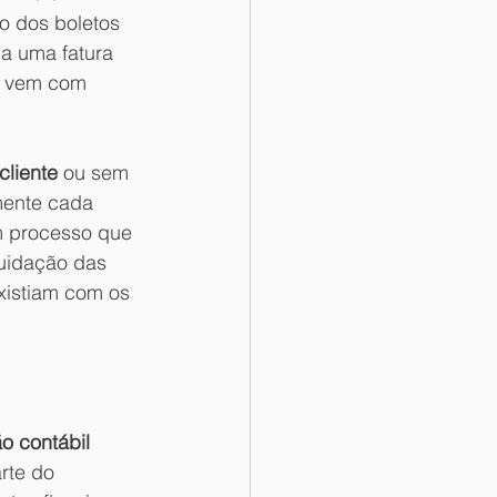
o dos boletos 
a uma fatura 
re vem com 
cliente
 ou sem 
mente cada 
um processo que 
quidação das 
xistiam com os 
o contábil 
rte do 