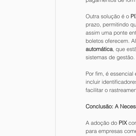
Outra solução é o 
P
prazo, permitindo q
assim uma ponte ent
boletos oferecem. A
automática
, que est
sistemas de gestão.
Por fim, é essencial
incluir identificad
facilitar o rastreame
Conclusão: A Neces
A adoção do 
PIX 
co
para empresas comer