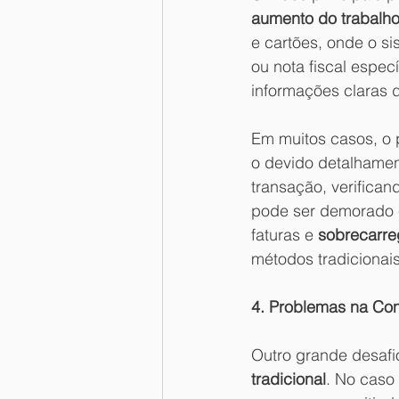
aumento do trabalh
e cartões, onde o s
ou nota fiscal espec
informações claras d
Em muitos casos, o 
o devido detalhamen
transação, verifican
pode ser demorado e
faturas e 
sobrecarre
métodos tradicionai
4. Problemas na Con
Outro grande desafi
tradicional
. No caso 