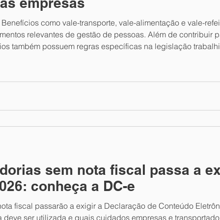
 as empresas
 Benefícios como vale-transporte, vale-alimentação e vale-refe
umentos relevantes de gestão de pessoas. Além de contribuir 
ios também possuem regras específicas na legislação trabalhis
as. Nos últimos anos, o Programa de Alimentação do Trabalha
orias sem nota fiscal passa a ex
2026: conheça a DC-e
ta fiscal passarão a exigir a Declaração de Conteúdo Eletrônic
deve ser utilizada e quais cuidados empresas e transportador