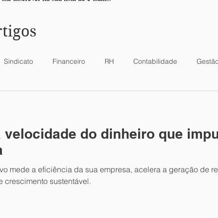
rtigos
Sindicato
Financeiro
RH
Contabilidade
Gestã
scal
Vendas
Lucros
Contratos
Estoque
Do
a velocidade do dinheiro que impu
Ganhos de Capital
ICMS
Lucro presumido
Rendi
a
o mede a eficiência da sua empresa, acelera a geração de rec
Parcelamentos
e crescimento sustentável.