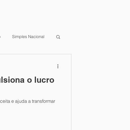
o
Simples Nacional
cumento Fiscal
lsiona o lucro
mentos
Governança
eita e ajuda a transformar