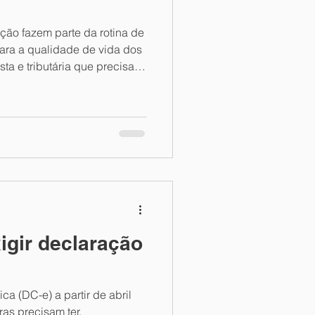
ição fazem parte da rotina de
para a qualidade de vida dos
ta e tributária que precisam
dor (PAT) passou por
igir declaração
a (DC-e) a partir de abril
as precisam ter.