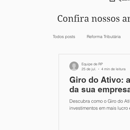
Confira nossos a
Todos posts
Reforma Tributária
Tecnologia
Compras
Fi
Equipe de RP
25 de jul.
4 min de leitura
Giro do Ativo: 
Regimes Diferenciados IBS/CBS
da sua empres
Descubra como o Giro do Ativ
DIRPF
Licenças
FGTS
investimentos em mais lucro 