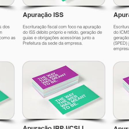
Apuração ISS
Apur
s dos
Escrituração fiscal com foco na apuração
Escritur
om
do ISS débito próprio e retido, geração de
do ICMS 
 como as
guias e obrigações acessórias junto a
geração
Prefeitura da sede da empresa.
(SPED) 
empresa 
Apuração IRPJ/CSLL
Apur