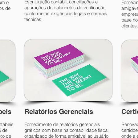
Escrituração contábil, conciliações e
com o
Fornecim
apurações de balancetes de verificação
os de
amigáve
conforme as exigências legais e normais
empresar
técnicas.
base no
clientes.
beis
Relatórios Gerenciais
Cert
tábeis
Fornecimento de relatórios gerenciais
Renovaç
o de
gráficos com base na contabilidade fiscal,
certidõe
uxo de
organizado de forma amigável ao usuário
onde a 