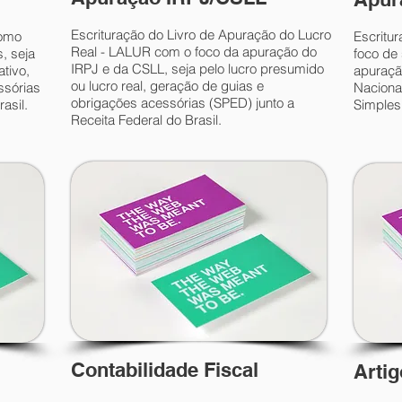
Escrituração do Livro de Apuração do Lucro
como
Escritu
Real - LALUR com o foco da apuração do
, seja
foco de
IRPJ e da CSLL, seja pelo lucro presumido
tivo,
apuraçã
ou lucro real, geração de guias e
ssórias
Nacional
obrigações acessórias (SPED) junto a
asil.
Simples 
Receita Federal do Brasil.
Contabilidade Fiscal
Artig