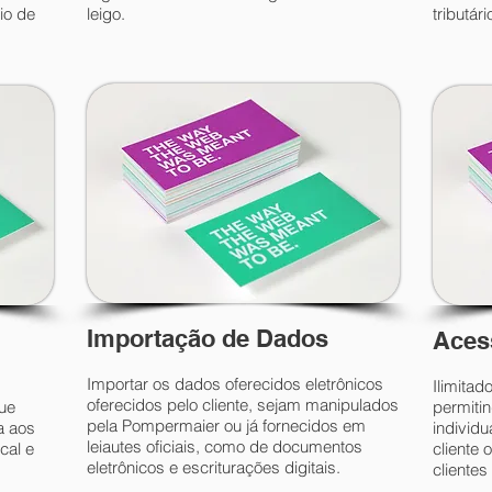
io de
leigo.
tributári
Importação de Dados
Aces
Importar os dados oferecidos eletrônicos
Ilimita
oferecidos pelo cliente, sejam manipulados
que
permiti
pela Pompermaier ou já fornecidos em
a aos
individu
leiautes oficiais, como de documentos
cal e
cliente 
eletrônicos e escriturações digitais.
cliente