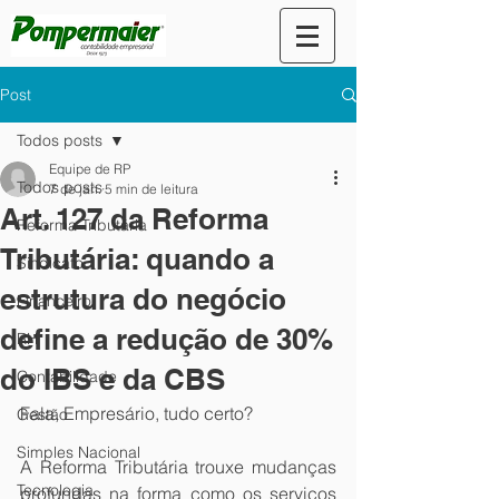
Post
Todos posts
Equipe de RP
Todos posts
7 de jan.
5 min de leitura
Art. 127 da Reforma
Reforma Tributária
Tributária: quando a
Sindicato
estrutura do negócio
Financeiro
define a redução de 30%
RH
do IBS e da CBS
Contabilidade
Fala, Empresário, tudo certo?
Gestão
Simples Nacional
A Reforma Tributária trouxe mudanças 
Tecnologia
profundas na forma como os serviços 