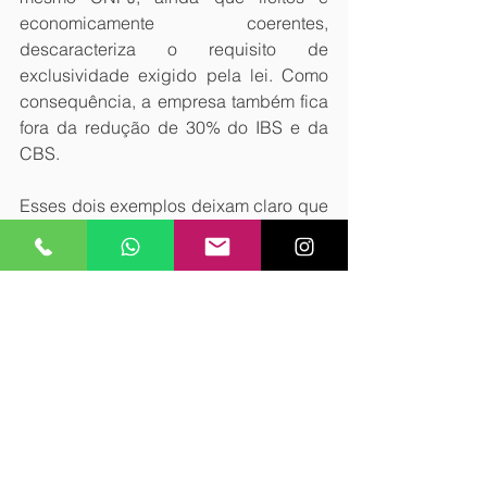
economicamente coerentes, 
descaracteriza o requisito de 
exclusividade exigido pela lei. Como 
consequência, a empresa também fica 
fora da redução de 30% do IBS e da 
CBS.
Esses dois exemplos deixam claro que 
o benefício fiscal não está atrelado 
apenas à natureza do serviço prestado 
ou à regularidade profissional, mas à 
coerência integral entre estrutura 
societária, objeto social e forma de 
execução da atividade. 
O verdadeiro papel do 
empresário nesse novo 
contexto