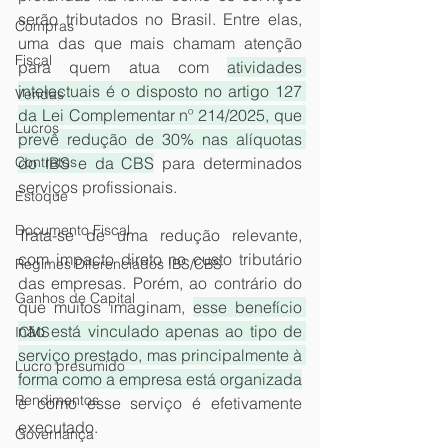
serão tributados no Brasil. Entre elas, 
Compras
uma das que mais chamam atenção 
Fiscal
para quem atua com 
atividades 
intelectuais é o disposto no artigo 127 
Vendas
da Lei Complementar nº 214/2025, que 
Lucros
prevê redução de 30% nas alíquotas 
Contratos
do IBS e da CBS
 para determinados 
serviços profissionais.
Estoque
Documento Fiscal
Trata-se de uma redução relevante, 
com impacto direto no custo tributário 
Regimes Diferenciados IBS/CBS
das empresas. Porém, ao contrário do 
Ganhos de Capital
que muitos imaginam, 
esse benefício 
não está vinculado apenas ao tipo de 
ICMS
serviço prestado, mas principalmente à 
Lucro presumido
forma como a empresa está organizada
Rendimentos
e como esse serviço é efetivamente 
executado.
Governança