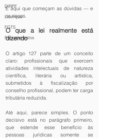
DIRPF
É aqui que começam as dúvidas — e 
os riscos.
Licenças
FGTS
O que a lei realmente está 
dizendo
Parcelamentos
O artigo 127 parte de um conceito 
claro: profissionais que exercem 
atividades intelectuais de natureza 
científica, literária ou artística, 
submetidos à fiscalização por 
conselho profissional, podem ter carga 
tributária reduzida.
Até aqui, parece simples. O ponto 
decisivo está no parágrafo primeiro, 
que estende esse benefício às 
pessoas jurídicas somente se 