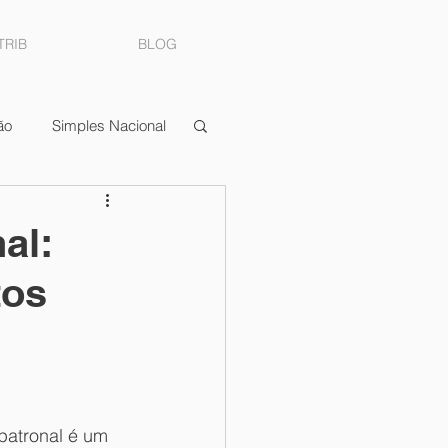
TRIB
BLOG
ão
Simples Nacional
ocumento Fiscal
al:
tos
dimentos
 patronal é um 