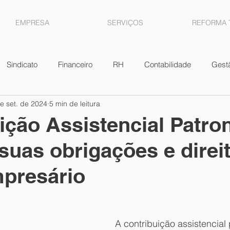
EMPRESA
SERVIÇOS
REFORMA 
Sindicato
Financeiro
RH
Contabilidade
Gest
e set. de 2024
5 min de leitura
scal
Vendas
Lucros
Contratos
Estoque
D
ição Assistencial Patron
suas obrigações e direi
Ganhos de Capital
ICMS
Lucro presumido
Ren
presário
enças
FGTS
Parcelamentos
A contribuição assistencial