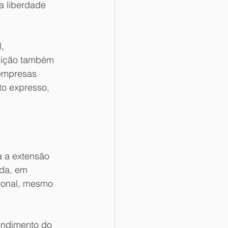
a liberdade 
, 
sição também 
 empresas 
o expresso, 
 a extensão 
da, em 
tronal, mesmo 
endimento do 