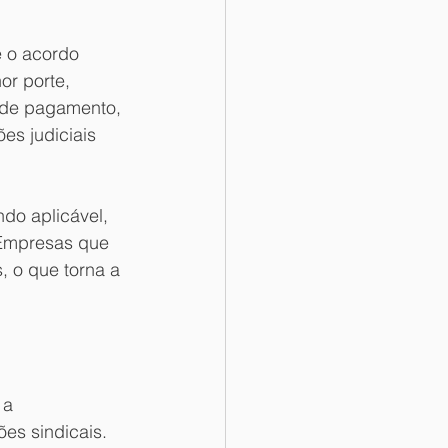
e o acordo 
r porte, 
a de pagamento, 
es judiciais 
do aplicável, 
 Empresas que 
, o que torna a 
 a 
es sindicais. 