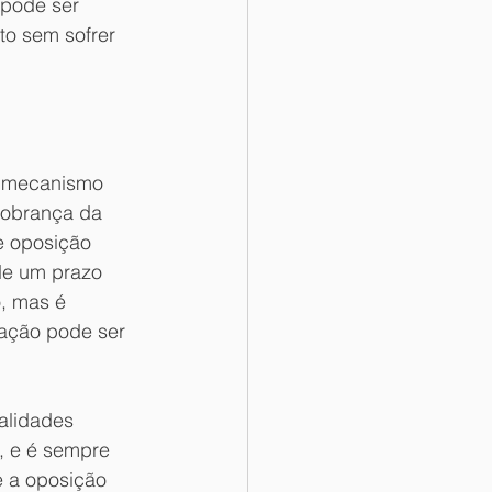
 pode ser 
o sem sofrer 
m mecanismo 
cobrança da 
e oposição 
de um prazo 
, mas é 
tação pode ser 
alidades 
, e é sempre 
e a oposição 