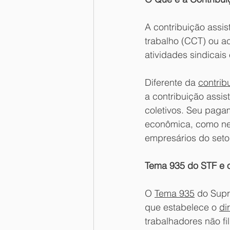
A contribuição assis
trabalho (CCT) ou ac
atividades sindicais 
Diferente da 
contrib
a contribuição assis
coletivos. Seu pagam
econômica, como neg
empresários do setor
Tema 935 do STF e o
O 
Tema 935
 do Supr
que estabelece o 
di
trabalhadores não fi