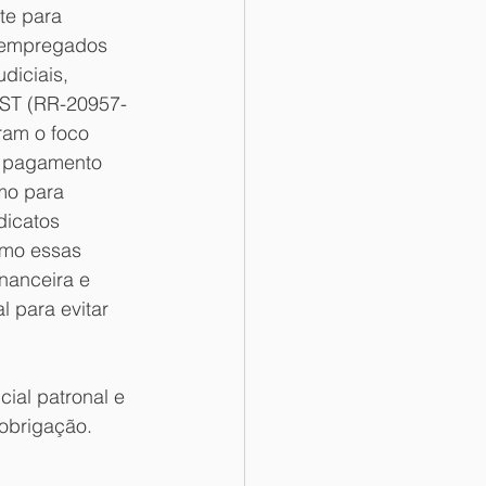
te para 
 empregados 
diciais, 
TST (RR-20957-
ram o foco 
e pagamento 
mo para 
dicatos 
mo essas 
nanceira e 
l para evitar 
ial patronal e 
obrigação.