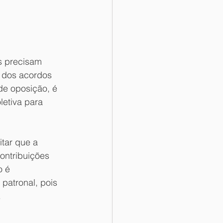
s precisam 
 dos acordos 
de oposição, é 
etiva para 
 
itar que a 
ntribuições 
 é 
patronal, pois 
.