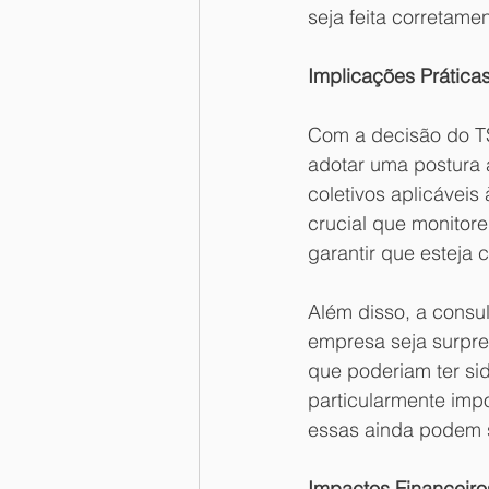
seja feita corretame
Implicações Prática
Com a decisão do TS
adotar uma postura 
coletivos aplicáveis
crucial que monitor
garantir que esteja 
Além disso, a consult
empresa seja surpr
que poderiam ter si
particularmente impo
essas ainda podem s
Impactos Financeiro