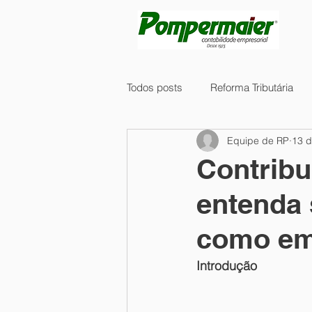
Todos posts
Reforma Tributária
Equipe de RP
13 d
Tecnologia
Compras
Fi
Contribu
entenda 
Regimes Diferenciados IBS/CBS
como em
Governança
DIRPF
Lic
Introdução