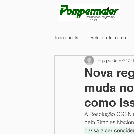
Todos posts
Reforma Tributária
Equipe de RP
17 d
Tecnologia
Compras
Fi
Nova reg
muda no 
Regimes Diferenciados IBS/CBS
como iss
Governança
DIRPF
Lic
A Resolução CGSN nº
pelo Simples Naciona
passa a ser conside