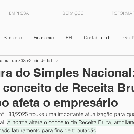
EMPRESA
SERVIÇOS
REFORMA 
Sindicato
Financeiro
RH
Contabilidade
Gest
e out. de 2025
3 min de leitura
scal
Vendas
Lucros
Contratos
Estoque
D
ra do Simples Nacional
conceito de Receita Br
Ganhos de Capital
ICMS
Lucro presumido
Ren
o afeta o empresário
enças
FGTS
Parcelamentos
 183/2025 trouxe uma importante atualização para qu
l. 
A norma altera o conceito de Receita Bruta, amplian
rado faturamento para fins de 
tributação
.