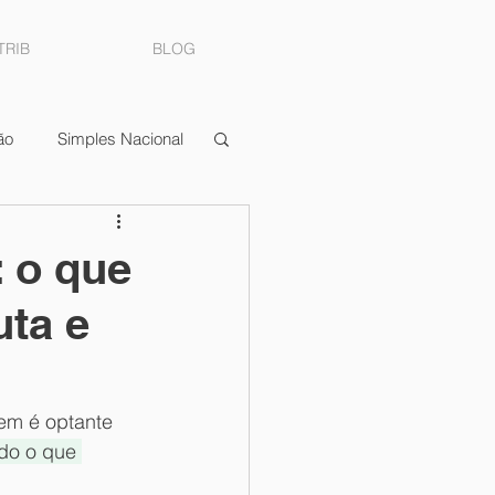
TRIB
BLOG
ão
Simples Nacional
ocumento Fiscal
: o que
uta e
dimentos
em é optante 
do o que 