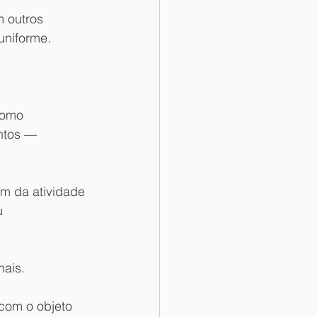
 outros 
uniforme.
como 
ntos — 
em da atividade 
u 
nais.
 com o objeto 