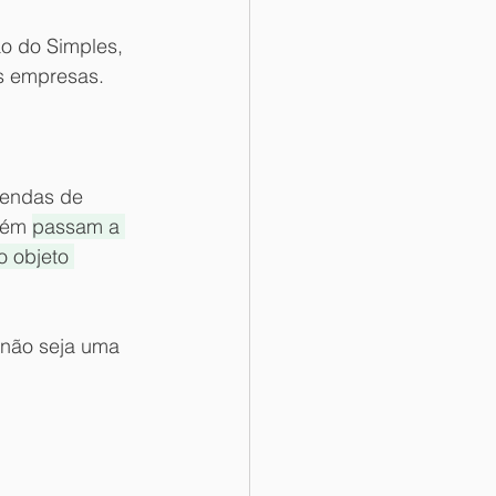
o do Simples, 
as empresas.
vendas de 
bém 
passam a 
o objeto 
 não seja uma 