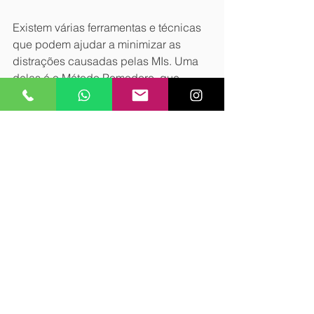
Existem várias ferramentas e técnicas 
que podem ajudar a minimizar as 
distrações causadas pelas MIs. Uma 
delas é o Método Pomodoro, que 
divide o tempo de trabalho em blocos 
focados, com intervalos curtos entre 
eles. Durante esses blocos, os 
colaboradores podem silenciar as 
notificações e se concentrar 
exclusivamente em suas tarefas, 
verificando as mensagens apenas nos 
intervalos.
5.3. Redução de distrações e 
autocontrole na comunicação
Promover uma cultura de autocontrole 
no uso das MIs é essencial para 