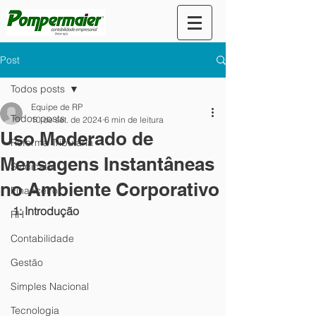
Post
Todos posts
Equipe de RP
Todos posts
10 de set. de 2024
6 min de leitura
Uso Moderado de
Reforma Tributária
Mensagens Instantâneas
Sindicato
no Ambiente Corporativo
Financeiro
1: Introdução
RH
Contabilidade
Gestão
Simples Nacional
Tecnologia