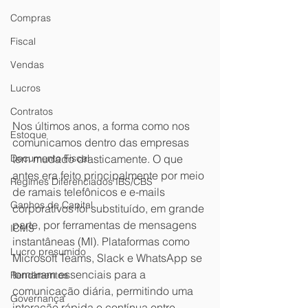
Compras
Fiscal
Vendas
Lucros
Contratos
Nos últimos anos, a forma como nos 
Estoque
comunicamos dentro das empresas 
Documento Fiscal
tem mudado drasticamente. O que 
antes era feito principalmente por meio 
Regimes Diferenciados IBS/CBS
de ramais telefônicos e e-mails 
Ganhos de Capital
corporativos foi substituído, em grande 
parte, por ferramentas de mensagens 
ICMS
instantâneas (MI). Plataformas como 
Lucro presumido
Microsoft Teams, Slack e WhatsApp se 
tornaram essenciais para a 
Rendimentos
comunicação diária, permitindo uma 
Governança
interação rápida e contínua entre 